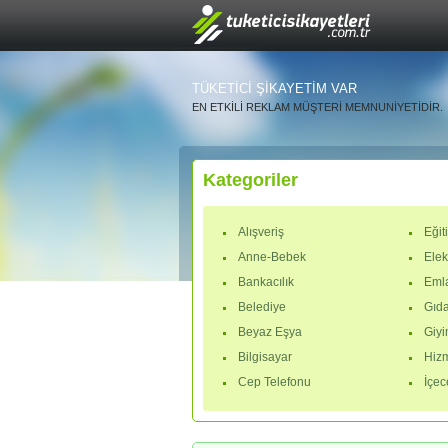
TÜKETİCİ ŞİKAYETİM VAR
EN ETKİLİ REKLAM MÜŞTERİ MEMNUNİYETİDİR.
Kategoriler
Alışveriş
Eğit
Anne-Bebek
Elek
Bankacılık
Eml
Belediye
Gıd
Beyaz Eşya
Giy
Bilgisayar
Hiz
Cep Telefonu
İçec