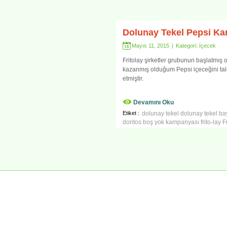
Dolunay Tekel Pepsi K
Mayıs 11, 2015
|
Kategori:
İçecek
Fritolay şirketler grubunun başlatmı
kazanmış olduğum Pepsi içeceğini t
etmiştir.
Devamını Oku
Etiket :
dolunay tekel
dolunay tekel bay
doritos boş yok kampanyası
frito-lay
F