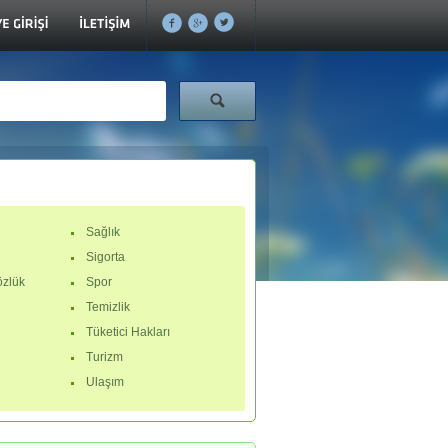
Sağlık
i
Sigorta
zlük
Spor
Temizlik
Tüketici Hakları
Turizm
Ulaşım