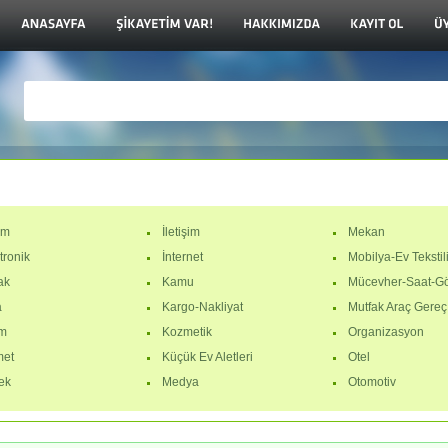
im
İletişim
Mekan
tronik
İnternet
Mobilya-Ev Tekstil
ak
Kamu
Mücevher-Saat-Gö
a
Kargo-Nakliyat
Mutfak Araç Gereç
im
Kozmetik
Organizasyon
met
Küçük Ev Aletleri
Otel
ek
Medya
Otomotiv