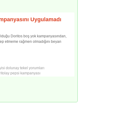
ampanyasını Uygulamadı
ş olduğu Doritos boş yok kampanyasından,
alep etmeme rağmen olmadığını beyan
isi
dolunay tekel yorumları
ritolay pepsi kampanyası