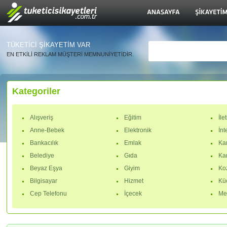
TÜKETİCİ ŞİKAYETİM VAR
EN ETKİLİ REKLAM MÜŞTERİ MEMNUNİYETİDİR.
Kategoriler
Alışveriş
Eğitim
İle
Anne-Bebek
Elektronik
İnt
Bankacılık
Emlak
Ka
Belediye
Gıda
Ka
Beyaz Eşya
Giyim
Ko
Bilgisayar
Hizmet
Küç
Cep Telefonu
İçecek
Me