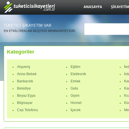
TÜKETİCİ ŞİKAYETİM VAR
EN ETKİLİ REKLAM MÜŞTERİ MEMNUNİYETİDİR.
Kategoriler
Alışveriş
Eğitim
İle
Anne-Bebek
Elektronik
İnt
Bankacılık
Emlak
Ka
Belediye
Gıda
Ka
Beyaz Eşya
Giyim
Ko
Bilgisayar
Hizmet
Küç
Cep Telefonu
İçecek
Me