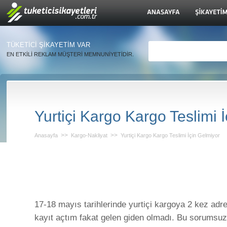
TÜKETİCİ ŞİKAYETİM VAR
EN ETKİLİ REKLAM MÜŞTERİ MEMNUNİYETİDİR.
Yurtiçi Kargo Kargo Teslimi 
>>
>>
Anasayfa
Kargo-Nakliyat
Yurtiçi Kargo Kargo Teslimi İçin Gelmiyor
17-18 mayıs tarihlerinde yurtiçi kargoya 2 kez adre
kayıt açtım fakat gelen giden olmadı. Bu sorumsu