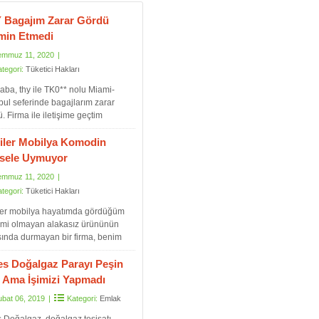
 Bagajım Zarar Gördü
min Etmedi
emmuz 11, 2020
|
ategori:
Tüketici Hakları
ba, thy ile TK0** nolu Miami-
bul seferinde bagajlarım zarar
. Firma ile iletişime geçtim
leri incelediler 200 tl ödeyelim aksi
e mahkemeye verin tüm zararınızı o
riler Mobilya Komodin
de almayı çalışın dediler. Ödemeyi
sele Uymuyor
ettikleri tutar va..
emmuz 11, 2020
|
ategori:
Tüketici Hakları
iler mobilya hayatımda gördüğüm
şimi olmayan alakasız ürününün
sında durmayan bir firma, benim
ntim o kadar yüksekti ki görseller
yal kırıklığına uğradım. Bunu da
es Doğalgaz Parayı Peşin
ttim ama en ufak bir alaka ilgi
ı Ama İşimizi Yapmadı
ı. İki komodine 1500 t..
ubat 06, 2019
|
Kategori:
Emlak