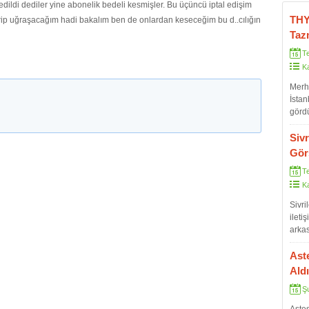
dildi dediler yine abonelik bedeli kesmişler. Bu üçüncü iptal edişim
THY
rip uğraşacağım hadi bakalım ben de onlardan keseceğim bu d..cılığın
Taz
T
K
Merha
İstan
gördü
resim
hald
Siv
şekil
Gör
kabul 
T
K
Sivr
ileti
arka
bekle
vs ha
Ast
belir
Ald
olmad
Ş