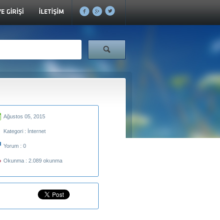
Ağustos 05, 2015
Kategori :
İnternet
Yorum :
0
Okunma :
2.089 okunma