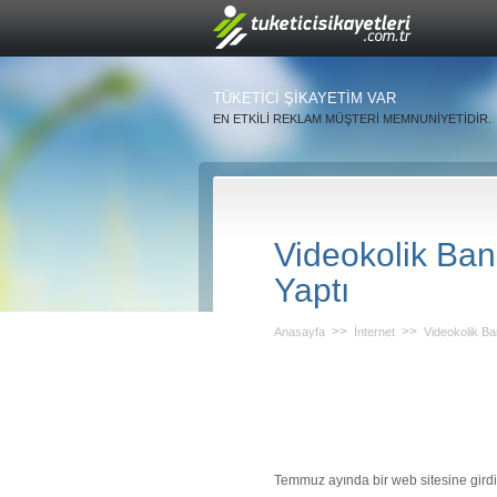
TÜKETİCİ ŞİKAYETİM VAR
EN ETKİLİ REKLAM MÜŞTERİ MEMNUNİYETİDİR.
Videokolik Ba
Yaptı
>>
>>
Anasayfa
İnternet
Videokolik B
Temmuz ayında bir web sitesine girdi