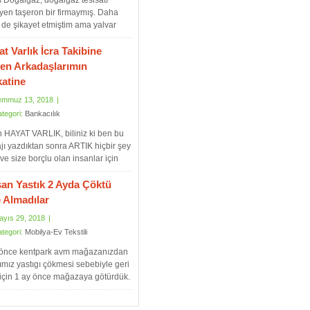
 Doğalgaz, doğalgaz tesisatı
yen taşeron bir firmaymış. Daha
de şikayet etmiştim ama yalvar
 kaldırttılar işinizi hemen
edeceğiz diye. Ben de güvenip
t Varlık İcra Takibine
ırdım hata yapmışım. Temmuz’dan
en Arkadaşlarımın
doğal gazımızı bağlatamadık. P..
katine
emmuz 13, 2018
|
ategori:
Bankacılık
 HAYAT VARLIK, biliniz ki ben bu
ı yazdıktan sonra ARTIK hiçbir şey
 ve size borçlu olan insanlar için
olmayacak, size borçlu olan
nlar bu mesajı okuduktan sonra
san Yastık 2 Ayda Çöktü
da bilgilenecek ve size karşı belki
e Almadılar
ukuk mücadelesi baş..
ayıs 29, 2018
|
ategori:
Mobilya-Ev Tekstili
 önce kentpark avm mağazanızdan
ımız yastıgı çökmesi sebebiyle geri
 için 1 ay önce mağazaya götürdük.
zanızdaki arkadaş da yastığın
i anlamda çöküşünü gördü ve