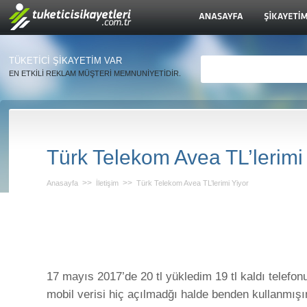
TÜKETİCİ ŞİKAYETİM VAR
EN ETKİLİ REKLAM MÜŞTERİ MEMNUNİYETİDİR.
Türk Telekom Avea TL’lerimi
>>
>>
Anasayfa
İletişim
Türk Telekom Avea TL’lerimi Yiyor
17 mayıs 2017’de 20 tl yükledim 19 tl kaldı telefo
mobil verisi hiç açılmadğı halde benden kullanmış