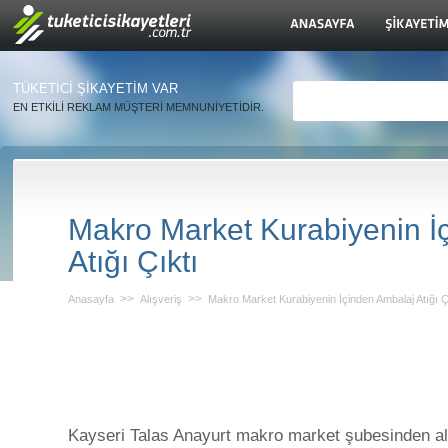
TÜKETİCİ ŞİKAYETİM VAR
EN ETKİLİ REKLAM MÜŞTERİ MEMNUNİYETİDİR.
Makro Market Kurabiyenin İ
Atığı Çıktı
>>
>>
Anasayfa
Alışveriş
Makro Market Kurabiyenin İçinden Ambalaj Atığı Ç
Kayseri Talas Anayurt makro market şubesinden al